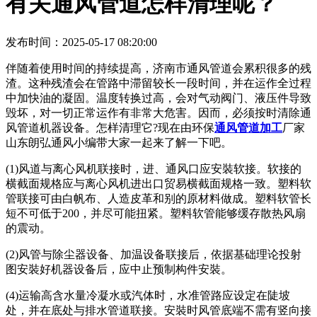
有关通风管道怎样清理呢？
发布时间：2025-05-17 08:20:00
伴随着使用时间的持续提高，济南市通风管道会累积很多的残
渣。这种残渣会在管路中滞留较长一段时间，并在运作全过程
中加快油的凝固。温度转换过高，会对气动阀门、液压件导致
毁坏，对一切正常运作有非常大危害。因而，必须按时清除通
风管道机器设备。怎样清理它?现在由环保
通风管道加工
厂家
山东朗弘通风小编带大家一起来了解一下吧。
(1)风道与离心风机联接时，进、通风口应安裝软接。软接的
横截面规格应与离心风机进出口贸易横截面规格一致。塑料软
管联接可由白帆布、人造皮革和别的原材料做成。塑料软管长
短不可低于200，并尽可能扭紧。塑料软管能够缓存散热风扇
的震动。
(2)风管与除尘器设备、加温设备联接后，依据基础理论投射
图安裝好机器设备后，应中止预制构件安裝。
(4)运输高含水量冷凝水或汽体时，水准管路应设定在陡坡
处，并在底处与排水管道联接。安裝时风管底端不需有竖向接