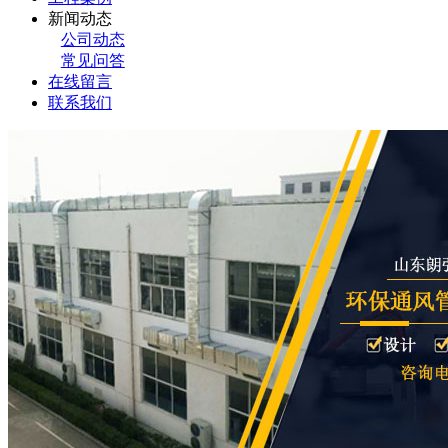
新闻动态
公司动态
常见问答
在线留言
联系我们