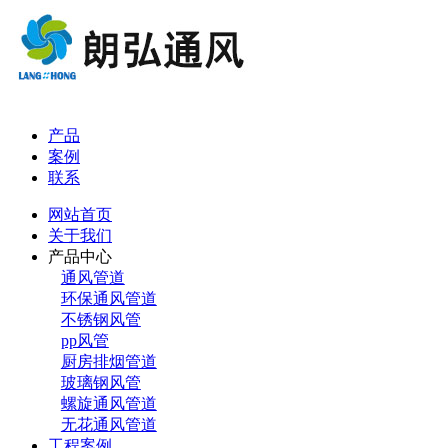
产品
案例
联系
网站首页
关于我们
产品中心
通风管道
环保通风管道
不锈钢风管
pp风管
厨房排烟管道
玻璃钢风管
螺旋通风管道
无花通风管道
工程案例