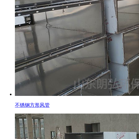
不锈钢方形风管