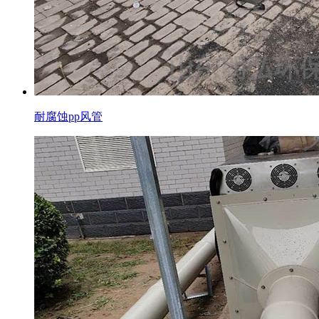
耐腐蚀pp风管