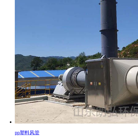
pp塑料风管