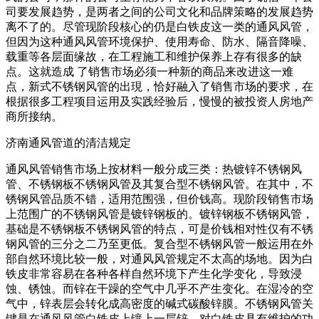
司要发展趋势，是两者之间的公司文化和品牌策略的发展趋势
离不了的。尽管现阶段核心的仍是白铁皮这一类的通风风管，
但因为这种通风风管环境保护、使用寿命、防水、隔音降噪、
载重等各层面缘故，在工程施工和维护保养上存有很多的缺
点。这就造成 了销售市场必须一种新的商品来改进这一难
点，新式不锈钢风管的出現，恰好融入了销售市场的要求，在
根据很多工程项目运用及实践经验后，慢慢的被投资人房地产
商所接纳。
济南通风管道的清洁规定
通风风管销售市场上按材料一般分成三类：热镀锌不锈钢风
管、不锈钢板不锈钢风管及其复合型不锈钢风管。在其中，不
锈钢风管品质不错，适用范围强，但价钱高。现阶段销售市场
上范围广的不锈钢风管是镀锌钢板的。镀锌钢板不锈钢风管，
基础是不锈钢板不锈钢风管的特点，可是价钱相对性仅有不锈
钢风管的三分之二乃至更低。复合型不锈钢风管一般运用在外
部自然环境比较一般，对通风风管规定不太高的场地。因为白
铁皮非常容易在各种各样自然环境下产生化学变化，导致浸
蚀、锈蚀。而锌在干躁的空气中几乎不产生变化。在湿冷的空
气中，锌表层会转化成高密度的碱式碳酸锌膜。不锈钢风管关
键是在通风风管白铁皮上镶上一层锌，对白铁皮具有维护的功