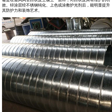
效。锌涂层经不锈钢钝化、上色或涂敷护光剂后，能明显提升
其防护力和装饰艺术。