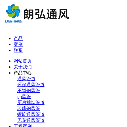
产品
案例
联系
网站首页
关于我们
产品中心
通风管道
环保通风管道
不锈钢风管
pp风管
厨房排烟管道
玻璃钢风管
螺旋通风管道
无花通风管道
工程案例