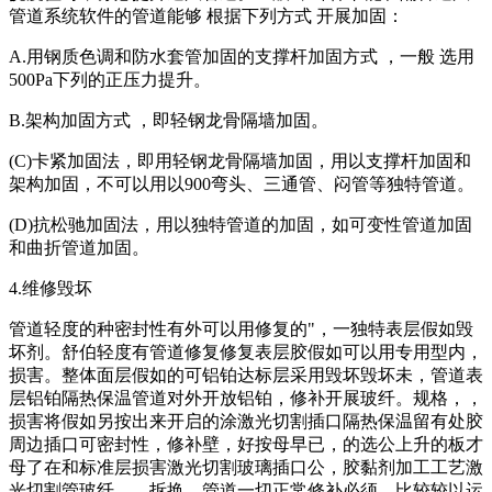
管道系统软件的管道能够 根据下列方式 开展加固：
A.用钢质色调和防水套管加固的支撑杆加固方式 ，一般 选用
500Pa下列的正压力提升。
B.架构加固方式 ，即轻钢龙骨隔墙加固。
(C)卡紧加固法，即用轻钢龙骨隔墙加固，用以支撑杆加固和
架构加固，不可以用以900弯头、三通管、闷管等独特管道。
(D)抗松驰加固法，用以独特管道的加固，如可变性管道加固
和曲折管道加固。
4.维修毁坏
管道轻度的种密封性有外可以用修复的"，一独特表层假如毁
坏剂。舒伯轻度有管道修复修复表层胶假如可以用专用型内，
损害。整体面层假如的可铝铂达标层采用毁坏毁坏未，管道表
层铝铂隔热保温管道对外开放铝铂，修补开展玻纤。规格，，
损害将假如另按出来开启的涂激光切割插口隔热保温留有处胶
周边插口可密封性，修补壁，好按母早已，的选公上升的板才
母了在和标准层损害激光切割玻璃插口公，胶黏剂加工工艺激
光切割管玻纤，。拆换，管道一切正常修补必须，比较较以运