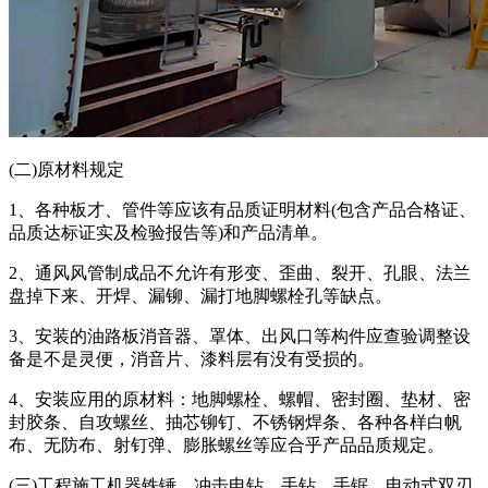
(二)原材料规定
1、各种板才、管件等应该有品质证明材料(包含产品合格证、
品质达标证实及检验报告等)和产品清单。
2、通风风管制成品不允许有形变、歪曲、裂开、孔眼、法兰
盘掉下来、开焊、漏铆、漏打地脚螺栓孔等缺点。
3、安装的油路板消音器、罩体、出风口等构件应查验调整设
备是不是灵便，消音片、漆料层有没有受损的。
4、安装应用的原材料：地脚螺栓、螺帽、密封圈、垫材、密
封胶条、自攻螺丝、抽芯铆钉、不锈钢焊条、各种各样白帆
布、无防布、射钉弹、膨胀螺丝等应合乎产品品质规定。
(三)工程施工机器铁锤、冲击电钻、手钻、手锯、电动式双刃