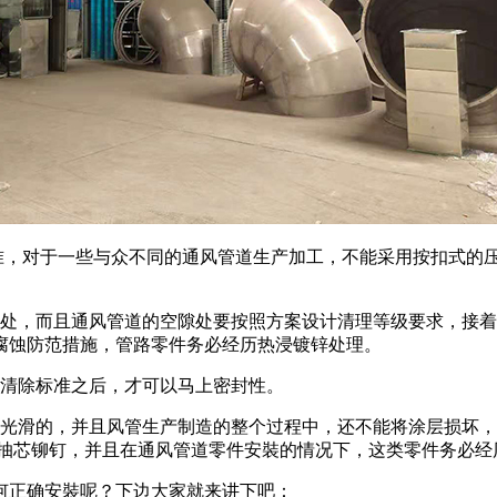
标准，对于一些与众不同的通风管道生产加工，不能采用按扣式的
口处，而且通风管道的空隙处要按照方案设计清理等级要求，接
腐蚀防范措施，管路零件务必经历热浸镀锌处理。
达清除标准之后，才可以马上密封性。
是光滑的，并且风管生产制造的整个过程中，还不能将涂层损坏
用抽芯铆钉，并且在通风管道零件安裝的情况下，这类零件务必经
何正确安裝呢？下边大家就来讲下吧：