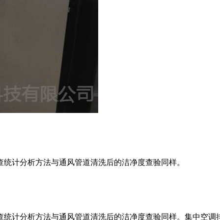
查统计分析方法与通风管道清洗后的洁净度查验同样。
查统计分析方法与通风管道清洗后的洁净度查验同样。集中空调