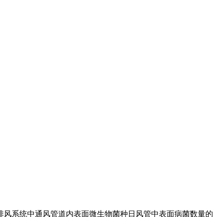
排风系统中通风管道内表面微生物菌种日风管中表面病菌数量的