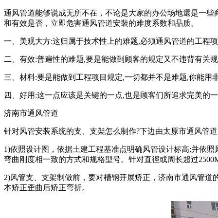
通风管道能够说成无所不在，不论是大家的办公场地還是一些
和有效是否，立即危害通风管道安裝的难度系数和品质。
一、美观大方:这归属于技术性上的难题,必须通风管道的工程项
二、有效:普遍性的难题,要是能做到顾客的规定又不违背有关规
三、材料:要是能做到工程项目规定,一切都并不是难题,你能用
四、好用:这一点应该是关键的一点,也是顾客们所追求完美的一
济南市通风管道
针对风管安装系统的支、支架怎么制作?下边由太原市通风管
1)依照设计图，依据土建工程基准点明确风管设计标高;并依
弯曲刚度相一致的方式和规格型号。针对直徑或周长超过250
2)风管支、支架制做前，要对槽钢开展矫正，济南市通风管道
本矫正歪曲后矫正弯折。